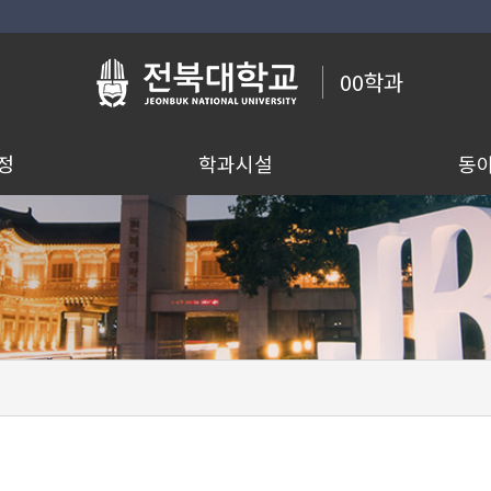
00학과
정
학과시설
동