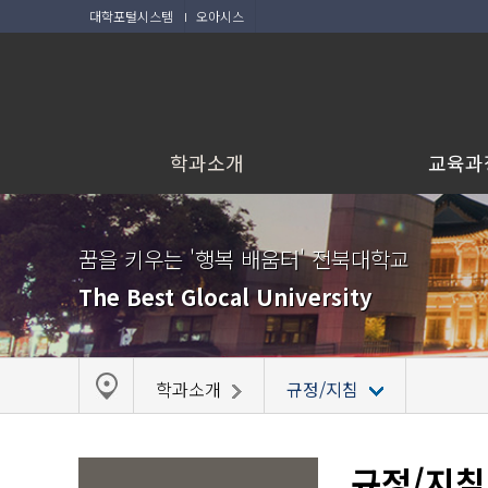
대학포털시스템
오아시스
학과소개
교육과
꿈을 키우는 '행복 배움터' 전북대학교
The Best Glocal University
학과소개
규정/지침
규정/지침