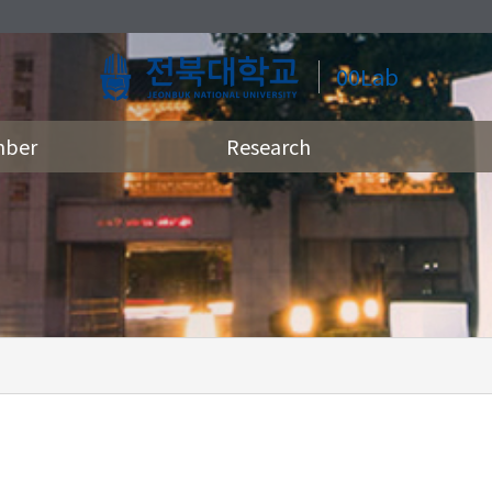
00Lab
ber
Research