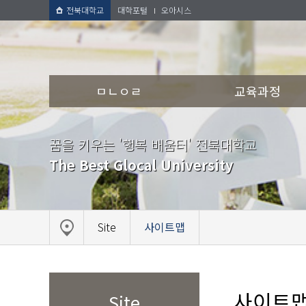
전북대학교
대학포털
오아시스
ㅁㄴㅇㄹ
교육과정
꿈을 키우는 '행복 배움터' 전북대학교
The Best Glocal University
Site
사이트맵
사이트
Site