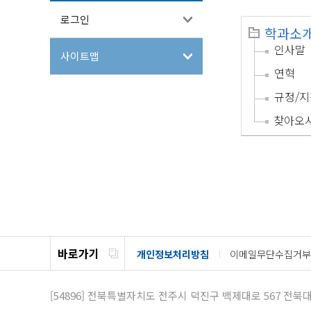
로그인
학과소
인사말
사이트맵
연혁
규정/지
찾아오
바로가기
개인정보처리방침
이메일무단수집거부
[54896]
전북특별자치도 전주시 덕진구 백제대로 567
전북대