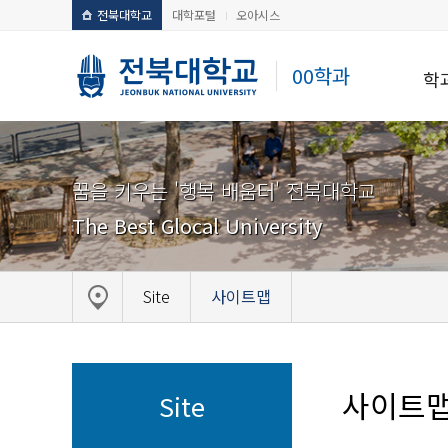
전북대학교
대학포털
오아시스
00학과
학
꿈을 키우는 '행복 배움터' 전북대학교
The Best Glocal University
Site
사이트맵
사이트
Site