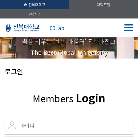
전북대학교
대학포털
오아시스
00Lab
꿈을 키우는 '행복 배움터' 전북대학교
The Best Glocal University
로그인
Login
Members